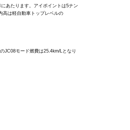
車にあたります。アイポイントは5ナン
室内高は軽自動車トップレベルの
08モード燃費は25.4km/Lとなり