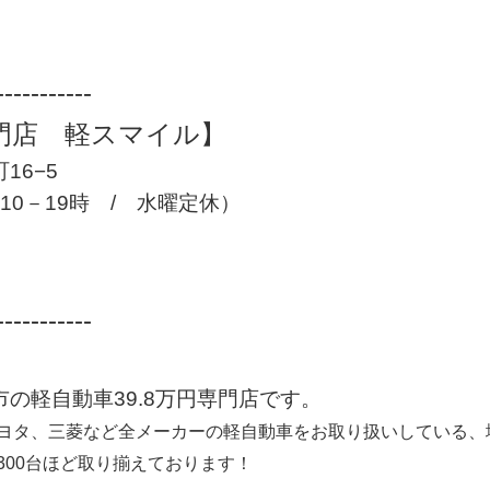
‐‐‐‐‐‐‐‐‐‐‐
専門店 軽スマイル】
16−5
間：10－19時 / 水曜定休）
‐‐‐‐‐‐‐‐‐‐‐
の軽自動車39.8万円専門店です。
ヨタ、三菱など全メーカーの軽自動車をお取り扱いしている、
300台ほど取り揃えております！