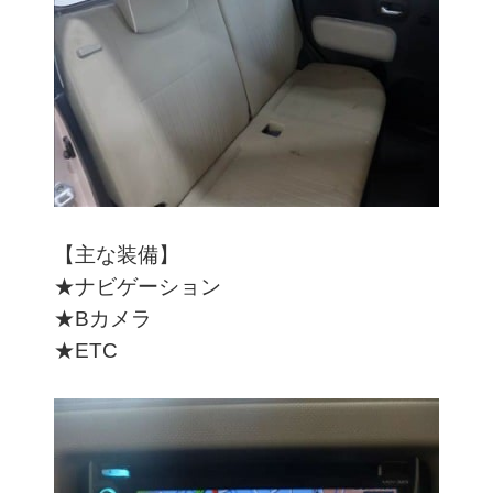
【主な装備】
★ナビゲーション
★Bカメラ
★ETC