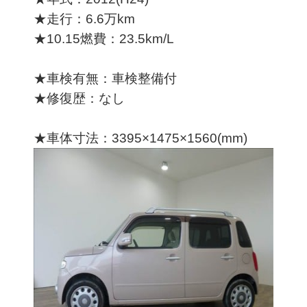
★走行：6.6万km
★10.15燃費：23.5km/L
★車検有無：車検整備付
★修復歴：なし
★車体寸法：3395×1475×1560(mm)