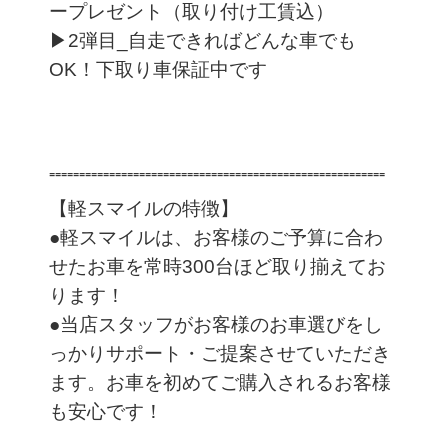
ープレゼント（取り付け工賃込）
▶2弾目_自走できればどんな車でも
OK！下取り車保証中です
⁼⁼⁼⁼⁼⁼⁼⁼⁼⁼⁼⁼⁼⁼⁼⁼⁼⁼⁼⁼⁼⁼⁼⁼⁼⁼⁼⁼⁼⁼⁼⁼⁼⁼⁼⁼⁼⁼⁼⁼⁼⁼⁼⁼⁼⁼⁼⁼⁼⁼⁼⁼⁼⁼⁼⁼
【軽スマイルの特徴】
●軽スマイルは、お客様のご予算に合わ
せたお車を常時300台ほど取り揃えてお
ります！
●当店スタッフがお客様のお車選びをし
っかりサポート・ご提案させていただき
ます。お車を初めてご購入されるお客様
も安心です！