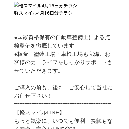
軽スマイル4月16日分チラシ
●国家資格保有の自動車整備士による点
検整備を徹底しています。
●板金・塗装工場・車検工場も完備。お
客様のカーライフをしっかりサポートさ
せていただきます。
ご購入の前も、後も。ご安心して当社に
お任せ下さい！
⁼⁼⁼⁼⁼⁼⁼⁼⁼⁼⁼⁼⁼⁼⁼⁼⁼⁼⁼⁼⁼⁼⁼⁼⁼⁼⁼⁼⁼⁼⁼⁼⁼⁼⁼⁼⁼⁼⁼⁼⁼⁼⁼⁼⁼⁼⁼⁼⁼⁼⁼⁼⁼⁼⁼⁼
【軽スマイルLINE】
もっと気楽に、いつでも便利。接触もな