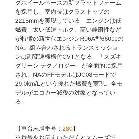
グホイールベースの新プラットフォーム
を採用し、室内長はクラストップの
2215mmを実現している。エンジンは低
燃費、太い低速トルク、高い静粛性など
が特徴の新世代エンジンR06A型660ccの
NA。組み合わされるトランスミッショ
ンは副変速機構付CVTとなる。「スズキ
グリーン テクノロジー」が全面的に採用
され、NAのFFモデルはJC08モードで
29.0km/Lという優れた燃費を実現。全モ
デルがエコカー減税の対象となってい
る。
【車台末尾番号：
280
】
※番号をお伝えいただくとスムーズで