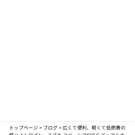
トップページ
>
ブログ
>
広くて便利、軽くて低燃費の
軽ハイトワゴン。スズキ スペーシア660 G デュアルカ