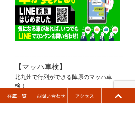
‐‐‐‐‐‐‐‐‐‐‐‐‐‐‐‐‐‐‐‐‐‐‐‐‐‐‐‐‐‐‐‐‐‐‐‐‐‐‐‐‐‐‐‐‐
【マッハ車検】
北九州で行列ができる陣原のマッハ車
検！
車検で格安のお店ならココで決まり！
在庫一覧
お問い合わせ
アクセス