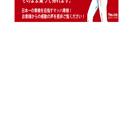
福岡県北九州市小倉北区、戸畑区、若松
区、八幡東区、八幡西区、遠賀郡、水巻
町、中間市、直方市で軽自動車、中古車
をお探しなら、北九州市軽自動車販売台
数ナンバー１軽39.8万円専門販売店軽自
動車専門店軽スマイルへお越し下さい!!
市内最大級、展示台数300台以上、常時
在庫台数200台以上。取り扱いメーカー
はトヨタ（TOYOTA）、日産
（NISSAN)、ダイハツ（DAIHATSU)、
ホンダ（HONDA)、スズキ
（SUZUKI）、三菱（MITSUBISHI)、ス