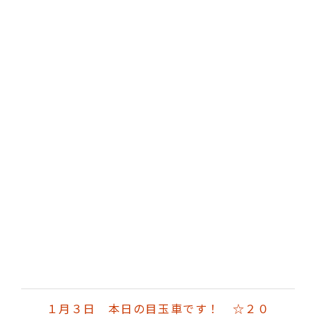
フルセグ、メモリーナビ、TV、ABS、
PS、PW、本革シート、エアバック、ア
イドリングストップ、横滑り防止機能、
バックモニター、バックカメラ、パノラ
マビューモニター、クリアレンズ、ベン
チシート、シートヒーター、スマートキ
ー、両側スライドドア、オートエアコ
ン、etc付き登録済みのものもございま
す。購入後のアフターサービスまでしっ
かり責任を持って取り組ませて頂きま
す。お客様のご要望に合わせ必ずやピッ
タリの一台をお探し致します、ぜひお付
き合いの程よろしくお願い致します。
１月３日 本日の目玉車です！ ☆２０