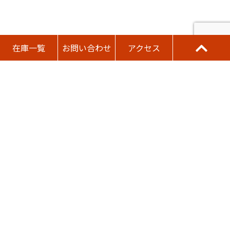
在庫一覧
お問い合わせ
アクセス
新型コロナウィルスに対する当社の取り
組みにつきまして
新型コロナウィルスに対する当社の取り
組みにつきまして
お問い合わせ / ご来店予約
今すぐタップで電話問い合わせ可能です！
093-644-9000
営業時間 10:00 - 19:00 / 水曜定休